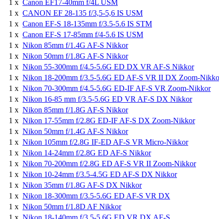
1 x
Canon EF17-40mm f/4L USM
1 x
CANON EF 28-135 f/3,5-5,6 IS USM
1 x
Canon EF-S 18-135mm f/3.5-5.6 IS STM
1 x
Canon EF-S 17-85mm f/4-5.6 IS USM
1 x
Nikon 85mm f/1.4G AF-S Nikkor
1 x
Nikon 50mm f/1.8G AF-S Nikkor
1 x
Nikon 55-300mm f/4.5-5.6G ED DX VR AF-S Nikkor
1 x
Nikon 18-200mm f/3.5-5.6G ED AF-S VR II DX Zoom-Nikko
1 x
Nikon 70-300mm f/4.5-5.6G ED-IF AF-S VR Zoom-Nikkor
1 x
Nikon 16-85 mm f/3.5-5.6G ED VR AF-S DX Nikkor
1 x
Nikon 85mm f/1.8G AF-S Nikkor
1 x
Nikon 17-55mm f/2.8G ED-IF AF-S DX Zoom-Nikkor
1 x
Nikon 50mm f/1.4G AF-S Nikkor
1 x
Nikon 105mm f/2.8G IF-ED AF-S VR Micro-Nikkor
1 x
Nikon 14-24mm f/2.8G ED AF-S Nikkor
1 x
Nikon 70-200mm f/2.8G ED AF-S VR II Zoom-Nikkor
1 x
Nikon 10-24mm f/3.5-4.5G ED AF-S DX Nikkor
1 x
Nikon 35mm f/1.8G AF-S DX Nikkor
1 x
Nikon 18-300mm f/3.5-5.6G ED AF-S VR DX
1 x
Nikon 50mm f/1.8D AF Nikkor
1 x
Nikon 18-140mm f/3.5-5.6G ED VR DX AF-S