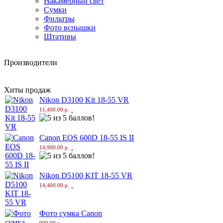
Накамерный свет
Сумки
Фильтры
Фото вспышки
Штативы
Производители
Хиты продаж
Nikon D3100 Kit 18-55 VR
11,400.00 р.
Canon EOS 600D 18-55 IS II
14,900.00 р.
Nikon D5100 KIT 18-55 VR
14,400.00 р.
Фото сумка Canon