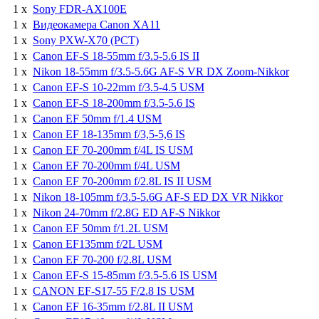
1 x
Sony FDR-AX100E
1 x
Видеокамера Canon XA11
1 x
Sony PXW-X70 (РСТ)
1 x
Canon EF-S 18-55mm f/3.5-5.6 IS II
1 x
Nikon 18-55mm f/3.5-5.6G AF-S VR DX Zoom-Nikkor
1 x
Canon EF-S 10-22mm f/3.5-4.5 USM
1 x
Canon EF-S 18-200mm f/3.5-5.6 IS
1 x
Canon EF 50mm f/1.4 USM
1 x
Canon EF 18-135mm f/3,5-5,6 IS
1 x
Canon EF 70-200mm f/4L IS USM
1 x
Canon EF 70-200mm f/4L USM
1 x
Canon EF 70-200mm f/2.8L IS II USM
1 x
Nikon 18-105mm f/3.5-5.6G AF-S ED DX VR Nikkor
1 x
Nikon 24-70mm f/2.8G ED AF-S Nikkor
1 x
Canon EF 50mm f/1.2L USM
1 x
Canon EF135mm f/2L USM
1 x
Canon EF 70-200 f/2.8L USM
1 x
Canon EF-S 15-85mm f/3.5-5.6 IS USM
1 x
CANON EF-S17-55 F/2.8 IS USM
1 x
Canon EF 16-35mm f/2.8L II USM