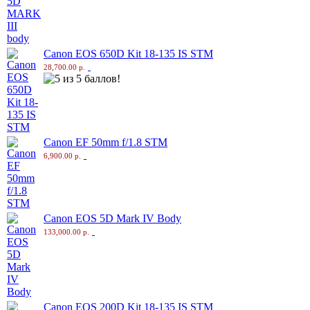
Canon EOS 650D Kit 18-135 IS STM
28,700.00 р.
Canon EF 50mm f/1.8 STM
6,900.00 р.
Canon EOS 5D Mark IV Body
133,000.00 р.
Canon EOS 200D Kit 18-135 IS STM