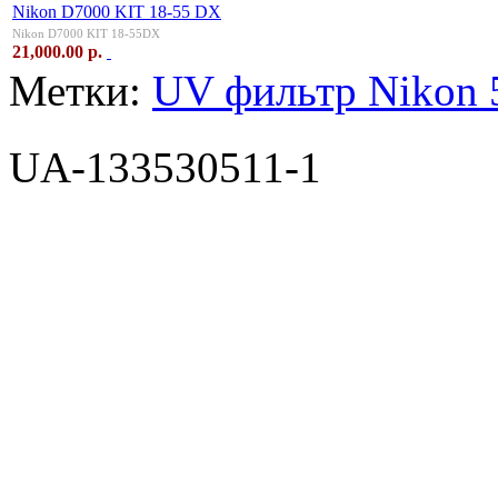
Nikon D7000 KIT 18-55 DX
Nikon D7000 KIT 18-55DX
21,000.00 р.
Метки:
UV фильтр Nikon
UA-133530511-1