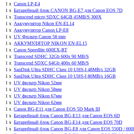
1 x
Canon LP-E4
1 x
Батарейный блок CANON BG-E7 для Canon EOS 7D
1 x
Transcend micro SDXC 64GB 45MB/S 300X
1 x
Аккумулятор Nikon EN-EL14
1 x
Аккумулятор Canon LP-E8
1 x
UV Фильтр Canon 58 mm
1 x
АККУМУЛЯТОР NIKON EN-EL15
1 x
Canon Speedlite 600EX-RT
1 x
Transcend SDHC 32Gb 600x 90 MB/S
1 x
Transcend SDXC 64Gb 400x 60 MB/S
1 x
SanDisk Ultra SDHC Class 10 UHS-I 48MB/s 32GB
1 x
SanDisk Ultra SDHC Class 10 UHS-I 80MB/s 16GB
1 x
UV фильтр Nikon 52мм
1 x
UV фильтр Nikon 58мм
1 x
UV фильтр Nikon 67мм
1 x
UV фильтр Nikon 62мм
1 x
Canon BG-E11 для Canon EOS 5D Mark III
1 x
Батарейный блок Canon BG-E13 для Canon EOS 6D
1 x
Батарейный блок Canon BG-E14 для Canon EOS 70D
1 x
Батарейный блок Canon BG-E8 для Canon EOS 550D / 600D