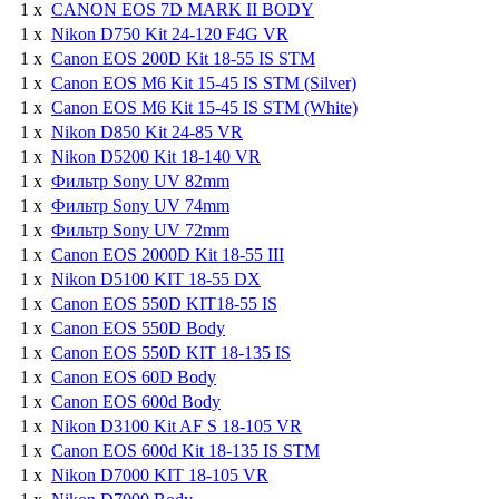
1 x
CANON EOS 7D MARK II BODY
1 x
Nikon D750 Kit 24-120 F4G VR
1 x
Canon EOS 200D Kit 18-55 IS STM
1 x
Canon EOS M6 Kit 15-45 IS STM (Silver)
1 x
Canon EOS M6 Kit 15-45 IS STM (White)
1 x
Nikon D850 Kit 24-85 VR
1 x
Nikon D5200 Kit 18-140 VR
1 x
Фильтр Sony UV 82mm
1 x
Фильтр Sony UV 74mm
1 x
Фильтр Sony UV 72mm
1 x
Canon EOS 2000D Kit 18-55 III
1 x
Nikon D5100 KIT 18-55 DX
1 x
Canon EOS 550D KIT18-55 IS
1 x
Canon EOS 550D Body
1 x
Canon EOS 550D KIT 18-135 IS
1 x
Canon EOS 60D Body
1 x
Canon EOS 600d Body
1 x
Nikon D3100 Kit AF S 18-105 VR
1 x
Canon EOS 600d Kit 18-135 IS STM
1 x
Nikon D7000 KIT 18-105 VR