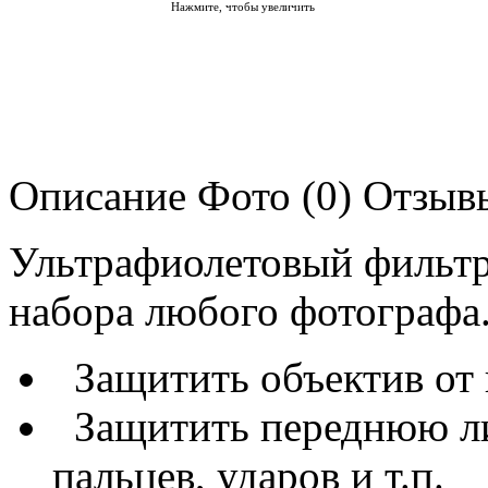
Нажмите, чтобы увеличить
Описание
Фото (0)
Отзывы
Ультрафиолетовый фильтр
набора любого фотографа
Защитить объектив от 
Защитить переднюю лин
пальцев, ударов и т.п.