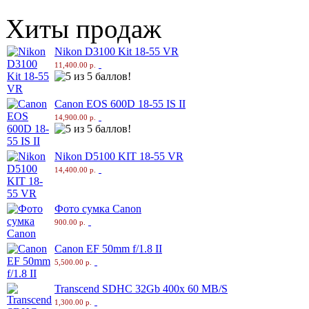
Хиты продаж
Nikon D3100 Kit 18-55 VR
11,400.00 р.
Canon EOS 600D 18-55 IS II
14,900.00 р.
Nikon D5100 KIT 18-55 VR
14,400.00 р.
Фото сумка Canon
900.00 р.
Canon EF 50mm f/1.8 II
5,500.00 р.
Transcend SDHC 32Gb 400x 60 MB/S
1,300.00 р.