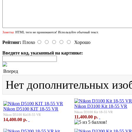
Заметка:
HTML теги не принимаются! Используйте обычный текст.
Рейтинг:
Плохо
Хорошо
Введите код, указанный на картинке:
Вперед
Нет дополнительных изо
Nikon D3100 Kit 18-55 VR
Nikon D5100 KIT 18-55 VR
Nikon D3100 Kit 18-55 VR
Nikon D5100 Kit18-55 VR
11,400.00 р.
14,400.00 р.