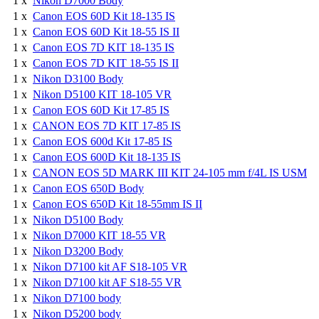
1 x
Nikon D7000 Body
1 x
Canon EOS 60D Kit 18-135 IS
1 x
Canon EOS 60D Kit 18-55 IS II
1 x
Canon EOS 7D KIT 18-135 IS
1 x
Canon EOS 7D KIT 18-55 IS II
1 x
Nikon D3100 Body
1 x
Nikon D5100 KIT 18-105 VR
1 x
Canon EOS 60D Kit 17-85 IS
1 x
CANON EOS 7D KIT 17-85 IS
1 x
Canon EOS 600d Kit 17-85 IS
1 x
Canon EOS 600D Kit 18-135 IS
1 x
CANON EOS 5D MARK III KIT 24-105 mm f/4L IS USM
1 x
Canon EOS 650D Body
1 x
Canon EOS 650D Kit 18-55mm IS II
1 x
Nikon D5100 Body
1 x
Nikon D7000 KIT 18-55 VR
1 x
Nikon D3200 Body
1 x
Nikon D7100 kit AF S18-105 VR
1 x
Nikon D7100 kit AF S18-55 VR
1 x
Nikon D7100 body
1 x
Nikon D5200 body