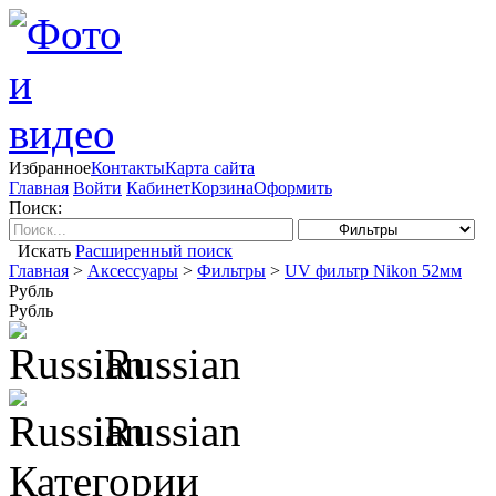
Избранное
Контакты
Карта сайта
Главная
Войти
Кабинет
Корзина
Оформить
Поиск:
Искать
Расширенный поиск
Главная
>
Аксессуары
>
Фильтры
>
UV фильтр Nikon 52мм
Рубль
Рубль
Russian
Russian
Категории