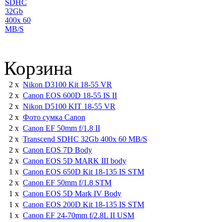
Корзина
2 x
Nikon D3100 Kit 18-55 VR
2 x
Canon EOS 600D 18-55 IS II
2 x
Nikon D5100 KIT 18-55 VR
2 x
Фото сумка Canon
2 x
Canon EF 50mm f/1.8 II
2 x
Transcend SDHC 32Gb 400x 60 MB/S
2 x
Canon EOS 7D Body
2 x
Canon EOS 5D MARK III body
1 x
Canon EOS 650D Kit 18-135 IS STM
2 x
Canon EF 50mm f/1.8 STM
1 x
Canon EOS 5D Mark IV Body
1 x
Canon EOS 200D Kit 18-135 IS STM
1 x
Canon EF 24-70mm f/2.8L II USM