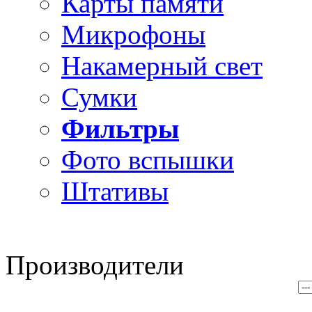
Карты памяти
Микрофоны
Накамерный свет
Сумки
Фильтры
Фото вспышки
Штативы
Производители