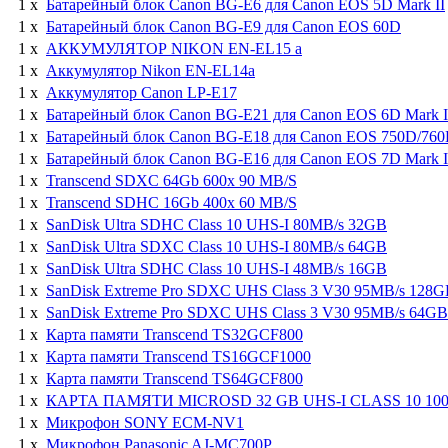
1 x
Батарейный блок Canon BG-E6 для Canon EOS 5D Mark II
1 x
Батарейный блок Canon BG-E9 для Canon EOS 60D
1 x
АККУМУЛЯТОР NIKON EN-EL15 a
1 x
Аккумулятор Nikon EN-EL14a
1 x
Аккумулятор Canon LP-E17
1 x
Батарейный блок Canon BG-E21 для Canon EOS 6D Mark I
1 x
Батарейный блок Canon BG-E18 для Canon EOS 750D/76
1 x
Батарейный блок Canon BG-E16 для Canon EOS 7D Mark I
1 x
Transcend SDXC 64Gb 600x 90 MB/S
1 x
Transcend SDHC 16Gb 400x 60 MB/S
1 x
SanDisk Ultra SDHC Class 10 UHS-I 80MB/s 32GB
1 x
SanDisk Ultra SDXC Class 10 UHS-I 80MB/s 64GB
1 x
SanDisk Ultra SDHC Class 10 UHS-I 48MB/s 16GB
1 x
SanDisk Extreme Pro SDXC UHS Class 3 V30 95MB/s 128
1 x
SanDisk Extreme Pro SDXC UHS Class 3 V30 95MB/s 64GB
1 x
Карта памяти Transcend TS32GCF800
1 x
Карта памяти Transcend TS16GCF1000
1 x
Карта памяти Transcend TS64GCF800
1 x
КАРТА ПАМЯТИ MICROSD 32 GB UHS-I CLASS 10 10
1 x
Микрофон SONY ECM-NV1
1 x
Микрофон Panasonic AJ-MC700P