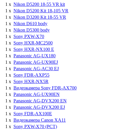
1 x
Nikon D5200 18-55 VR kit
1 x
Nikon D5200 Kit 18-105 VR
1 x
Nikon D3200 Kit 18-55 VR
1 x
Nikon D610 body
1 x
Nikon D5300 body
1 x
Sony PXW-X70
1 x
Sony HXR-MC2500
1 x
Sony HXR-NX100 E
1 x
Panasonic AG-UX180
1 x
Panasonic AG-UX90EJ
1 x
Panasonic AG-AC30 EJ
1 x
Sony FDR-AXP55
1 x
Sony HXR-NX5R
1 x
Видеокамера Sony FDR-AX700
1 x
Panasonic AG-UX90EN
1 x
Panasonic AG-DVX200 EN
1 x
Panasonic AG-DVX200 EJ
1 x
Sony FDR-AX100E
1 x
Видеокамера Canon XA11
1 x
Sony PXW-X70 (РСТ)