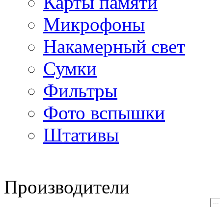
Карты памяти
Микрофоны
Накамерный свет
Сумки
Фильтры
Фото вспышки
Штативы
Производители