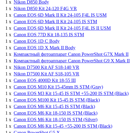
1 x
Nikon D850 Body
1 x
Nikon D850 Kit 24-120 F4G VR
1 x
Canon EOS 6D Mark II Kit 24-105 F4L IS USM
1 x
Canon EOS 6D Mark II Kit 24-105 IS STM
1 x
Canon EOS 6D Mark II Kit 24-105 F4L IS II USM
1 x
Canon EOS 77D Kit 18-135 IS STM
1 x
Canon EOS 1D C Body
1 x
Canon EOS 1D X Mark II Body
1 x
Компактный фотоаппарат Canon PowerShot G7X Mark II
1 x
Компактный фотоаппарат Canon PowerShot G9 X Mark II
1 x
Nikon D7500 Kit AF S18-140 VR
1 x
Nikon D7500 Kit AF S18-105 VR
1 x
Canon EOS 4000D Kit 18-55 III
1 x
Canon EOS M10 Kit 15-45mm IS STM (Gray)
1 x
Canon EOS M3 Kit 15-45 IS STM +55-200 IS STM (Black)
1 x
Canon EOS M100 Kit 15-45 IS STM (Black)
1 x
Canon EOS M6 Kit 15-45 IS STM (Black)
1 x
Canon EOS M6 Kit 18-150 IS STM (Black)
1 x
Canon EOS M6 Kit 18-150 IS STM (Silver)
1 x
Canon EOS M6 Kit 15-45 +55-200 IS STM (Black)
1 x
Canon PowerShot G5 X