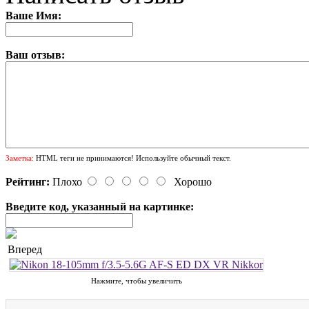
Ваше Имя:
Ваш отзыв:
Заметка:
HTML теги не принимаются! Используйте обычный текст.
Рейтинг:
Плохо
Хорошо
Введите код, указанный на картинке:
Вперед
Нажмите, чтобы увеличить