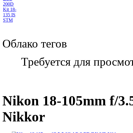
Облако тегов
Требуется для просмо
Nikon 18-105mm f/3
Nikkor