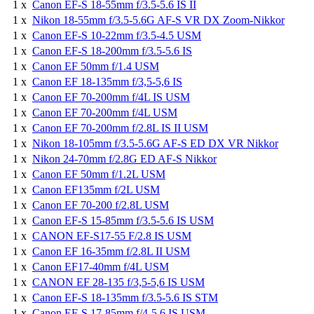
1 x
Canon EF-S 18-55mm f/3.5-5.6 IS II
1 x
Nikon 18-55mm f/3.5-5.6G AF-S VR DX Zoom-Nikkor
1 x
Canon EF-S 10-22mm f/3.5-4.5 USM
1 x
Canon EF-S 18-200mm f/3.5-5.6 IS
1 x
Canon EF 50mm f/1.4 USM
1 x
Canon EF 18-135mm f/3,5-5,6 IS
1 x
Canon EF 70-200mm f/4L IS USM
1 x
Canon EF 70-200mm f/4L USM
1 x
Canon EF 70-200mm f/2.8L IS II USM
1 x
Nikon 18-105mm f/3.5-5.6G AF-S ED DX VR Nikkor
1 x
Nikon 24-70mm f/2.8G ED AF-S Nikkor
1 x
Canon EF 50mm f/1.2L USM
1 x
Canon EF135mm f/2L USM
1 x
Canon EF 70-200 f/2.8L USM
1 x
Canon EF-S 15-85mm f/3.5-5.6 IS USM
1 x
CANON EF-S17-55 F/2.8 IS USM
1 x
Canon EF 16-35mm f/2.8L II USM
1 x
Canon EF17-40mm f/4L USM
1 x
CANON EF 28-135 f/3,5-5,6 IS USM
1 x
Canon EF-S 18-135mm f/3.5-5.6 IS STM
1 x
Canon EF-S 17-85mm f/4-5.6 IS USM