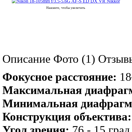
Нажмите, чтобы увеличить
Описание
Фото (1)
Отзывы
Фокусное расстояние:
18
Максимальная диафраг
Минимальная диафрагм
Конструкция объектива
Угол зрения:
76 - 15 град