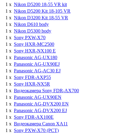
1 x
Nikon D5200 18-55 VR kit
1 x
Nikon D5200 Kit 18-105 VR
1 x
Nikon D3200 Kit 18-55 VR
1 x
Nikon D610 body
1 x
Nikon D5300 body
1 x
Sony PXW-X70
1 x
Sony HXR-MC2500
1 x
Sony HXR-NX100 E
1 x
Panasonic AG-UX180
1 x
Panasonic AG-UX90EJ
1 x
Panasonic AG-AC30 EJ
1 x
Sony FDR-AXP55
1 x
Sony HXR-NX5R
1 x
Видеокамера Sony FDR-AX700
1 x
Panasonic AG-UX90EN
1 x
Panasonic AG-DVX200 EN
1 x
Panasonic AG-DVX200 EJ
1 x
Sony FDR-AX100E
1 x
Видеокамера Canon XA11
1 x
Sony PXW-X70 (РСТ)