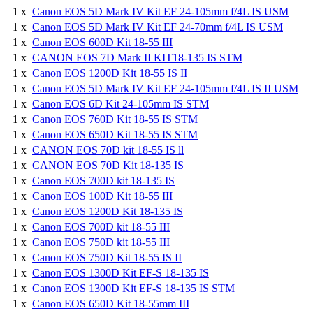
1 x
Canon EOS 5D Mark IV Kit EF 24-105mm f/4L IS USM
1 x
Canon EOS 5D Mark IV Kit EF 24-70mm f/4L IS USM
1 x
Canon EOS 600D Kit 18-55 III
1 x
CANON EOS 7D Mark II KIT18-135 IS STM
1 x
Canon EOS 1200D Kit 18-55 IS II
1 x
Canon EOS 5D Mark IV Kit EF 24-105mm f/4L IS II USM
1 x
Canon EOS 6D Kit 24-105mm IS STM
1 x
Canon EOS 760D Kit 18-55 IS STM
1 x
Canon EOS 650D Kit 18-55 IS STM
1 x
CANON EOS 70D kit 18-55 IS ll
1 x
CANON EOS 70D Kit 18-135 IS
1 x
Canon EOS 700D kit 18-135 IS
1 x
Canon EOS 100D Kit 18-55 III
1 x
Canon EOS 1200D Kit 18-135 IS
1 x
Canon EOS 700D kit 18-55 III
1 x
Canon EOS 750D kit 18-55 III
1 x
Canon EOS 750D Kit 18-55 IS II
1 x
Canon EOS 1300D Kit EF-S 18-135 IS
1 x
Canon EOS 1300D Kit EF-S 18-135 IS STM
1 x
Canon EOS 650D Kit 18-55mm III