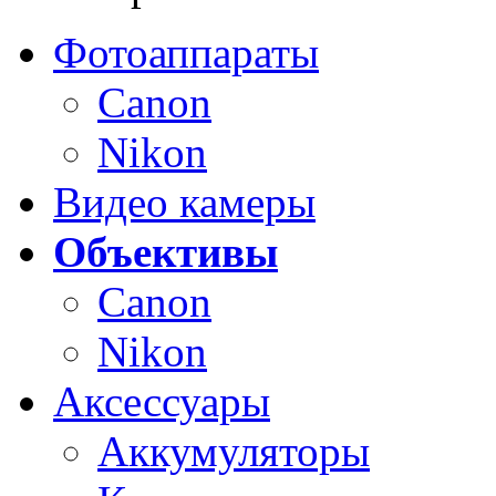
Фотоаппараты
Canon
Nikon
Видео камеры
Объективы
Canon
Nikon
Аксессуары
Аккумуляторы