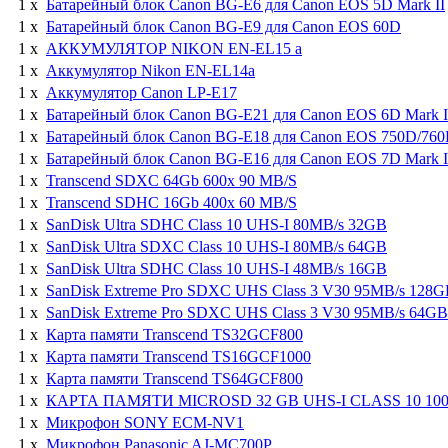
1 x
Батарейный блок Canon BG-E6 для Canon EOS 5D Mark II
1 x
Батарейный блок Canon BG-E9 для Canon EOS 60D
1 x
АККУМУЛЯТОР NIKON EN-EL15 a
1 x
Аккумулятор Nikon EN-EL14a
1 x
Аккумулятор Canon LP-E17
1 x
Батарейный блок Canon BG-E21 для Canon EOS 6D Mark I
1 x
Батарейный блок Canon BG-E18 для Canon EOS 750D/76
1 x
Батарейный блок Canon BG-E16 для Canon EOS 7D Mark I
1 x
Transcend SDXC 64Gb 600x 90 MB/S
1 x
Transcend SDHC 16Gb 400x 60 MB/S
1 x
SanDisk Ultra SDHC Class 10 UHS-I 80MB/s 32GB
1 x
SanDisk Ultra SDXC Class 10 UHS-I 80MB/s 64GB
1 x
SanDisk Ultra SDHC Class 10 UHS-I 48MB/s 16GB
1 x
SanDisk Extreme Pro SDXC UHS Class 3 V30 95MB/s 128
1 x
SanDisk Extreme Pro SDXC UHS Class 3 V30 95MB/s 64GB
1 x
Карта памяти Transcend TS32GCF800
1 x
Карта памяти Transcend TS16GCF1000
1 x
Карта памяти Transcend TS64GCF800
1 x
КАРТА ПАМЯТИ MICROSD 32 GB UHS-I CLASS 10 10
1 x
Микрофон SONY ECM-NV1
1 x
Микрофон Panasonic AJ-MC700P