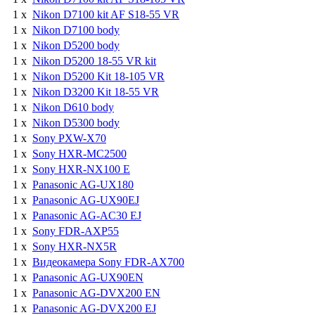
1 x
Nikon D7100 kit AF S18-55 VR
1 x
Nikon D7100 body
1 x
Nikon D5200 body
1 x
Nikon D5200 18-55 VR kit
1 x
Nikon D5200 Kit 18-105 VR
1 x
Nikon D3200 Kit 18-55 VR
1 x
Nikon D610 body
1 x
Nikon D5300 body
1 x
Sony PXW-X70
1 x
Sony HXR-MC2500
1 x
Sony HXR-NX100 E
1 x
Panasonic AG-UX180
1 x
Panasonic AG-UX90EJ
1 x
Panasonic AG-AC30 EJ
1 x
Sony FDR-AXP55
1 x
Sony HXR-NX5R
1 x
Видеокамера Sony FDR-AX700
1 x
Panasonic AG-UX90EN
1 x
Panasonic AG-DVX200 EN
1 x
Panasonic AG-DVX200 EJ