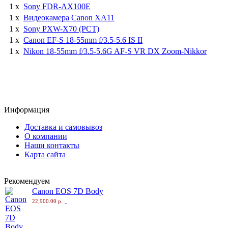
1 x
Sony FDR-AX100E
1 x
Видеокамера Canon XA11
1 x
Sony PXW-X70 (РСТ)
1 x
Canon EF-S 18-55mm f/3.5-5.6 IS II
1 x
Nikon 18-55mm f/3.5-5.6G AF-S VR DX Zoom-Nikkor
Информация
Доставка и самовывоз
О компании
Наши контакты
Карта сайта
Рекомендуем
Canon EOS 7D Body
22,900.00 р.