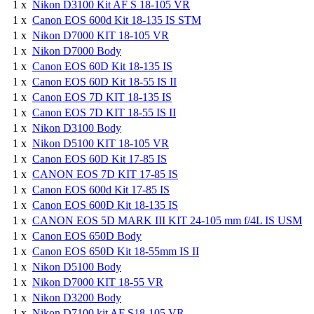
1 x
Nikon D3100 Kit AF S 18-105 VR
1 x
Canon EOS 600d Kit 18-135 IS STM
1 x
Nikon D7000 KIT 18-105 VR
1 x
Nikon D7000 Body
1 x
Canon EOS 60D Kit 18-135 IS
1 x
Canon EOS 60D Kit 18-55 IS II
1 x
Canon EOS 7D KIT 18-135 IS
1 x
Canon EOS 7D KIT 18-55 IS II
1 x
Nikon D3100 Body
1 x
Nikon D5100 KIT 18-105 VR
1 x
Canon EOS 60D Kit 17-85 IS
1 x
CANON EOS 7D KIT 17-85 IS
1 x
Canon EOS 600d Kit 17-85 IS
1 x
Canon EOS 600D Kit 18-135 IS
1 x
CANON EOS 5D MARK III KIT 24-105 mm f/4L IS USM
1 x
Canon EOS 650D Body
1 x
Canon EOS 650D Kit 18-55mm IS II
1 x
Nikon D5100 Body
1 x
Nikon D7000 KIT 18-55 VR
1 x
Nikon D3200 Body
1 x
Nikon D7100 kit AF S18-105 VR