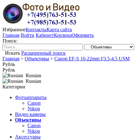
Избранное
Контакты
Карта сайта
Главная
Войти
Кабинет
Корзина
Оформить
Поиск:
Искать
Расширенный поиск
Главная
>
Объективы
>
Canon EF-S 10-22mm f/3.5-4.5 USM
Рубль
Рубль
Russian
Russian
Категории
Фотоаппараты
Canon
Nikon
Видео камеры
Объективы
Canon
Nikon
Аксессуары