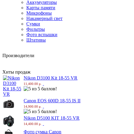
Аккумуляторы
Карты памяти
Микрофоны
Накамерный свет
Сумки
Фильтры
Фото вспышки
Штативы
Производители
Хиты продаж
Nikon D3100 Kit 18-55 VR
11,400.00 р.
Canon EOS 600D 18-55 IS II
14,900.00 р.
Nikon D5100 KIT 18-55 VR
14,400.00 р.
Фото сумка Canon