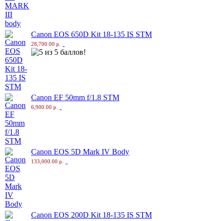
Canon EOS 650D Kit 18-135 IS STM
28,700.00 р.
Canon EF 50mm f/1.8 STM
6,900.00 р.
Canon EOS 5D Mark IV Body
133,000.00 р.
Canon EOS 200D Kit 18-135 IS STM