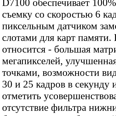
D7100 обеспечивает 100%
съемку со скоростью 6 кад
пиксельным датчиком зам
слотами для карт памяти
относится - большая матр
мегапикселей, улучшенная
точками, возможности вид
30 и 25 кадров в секунду 
отметить усовершенствов
отсутствие фильтра нижни