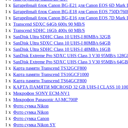
1 x
Батарейный блок Canon BG-E21 для Canon EOS 6D Mark I
1 x
Батарейный блок Canon BG-E18 для Canon EOS 750D/76
1 x
Батарейный блок Canon BG-E16 для Canon EOS 7D Mark I
1 x
Transcend SDXC 64Gb 600x 90 MB/S
1 x
Transcend SDHC 16Gb 400x 60 MB/S
1 x
SanDisk Ultra SDHC Class 10 UHS-I 80MB/s 32GB
1 x
SanDisk Ultra SDXC Class 10 UHS-I 80MB/s 64GB
1 x
SanDisk Ultra SDHC Class 10 UHS-I 48MB/s 16GB
1 x
SanDisk Extreme Pro SDXC UHS Class 3 V30 95MB/s 128
1 x
SanDisk Extreme Pro SDXC UHS Class 3 V30 95MB/s 64GB
1 x
Карта памяти Transcend TS32GCF800
1 x
Карта памяти Transcend TS16GCF1000
1 x
Карта памяти Transcend TS64GCF800
1 x
КАРТА ПАМЯТИ MICROSD 32 GB UHS-I CLASS 10 10
1 x
Микрофон SONY ECM-NV1
1 x
Микрофон Panasonic AJ-MC700P
1 x
Фото сумка Nikon
1 x
Фото сумка Nikon
1 x
Фото сумка Canon
1 x
Фото сумка Nikon SY