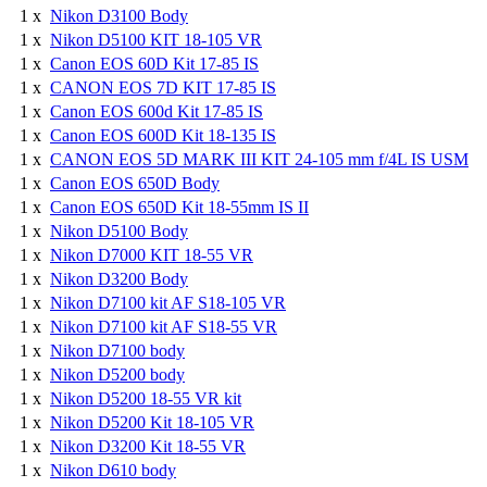
1 x
Nikon D3100 Body
1 x
Nikon D5100 KIT 18-105 VR
1 x
Canon EOS 60D Kit 17-85 IS
1 x
CANON EOS 7D KIT 17-85 IS
1 x
Canon EOS 600d Kit 17-85 IS
1 x
Canon EOS 600D Kit 18-135 IS
1 x
CANON EOS 5D MARK III KIT 24-105 mm f/4L IS USM
1 x
Canon EOS 650D Body
1 x
Canon EOS 650D Kit 18-55mm IS II
1 x
Nikon D5100 Body
1 x
Nikon D7000 KIT 18-55 VR
1 x
Nikon D3200 Body
1 x
Nikon D7100 kit AF S18-105 VR
1 x
Nikon D7100 kit AF S18-55 VR
1 x
Nikon D7100 body
1 x
Nikon D5200 body
1 x
Nikon D5200 18-55 VR kit
1 x
Nikon D5200 Kit 18-105 VR
1 x
Nikon D3200 Kit 18-55 VR
1 x
Nikon D610 body