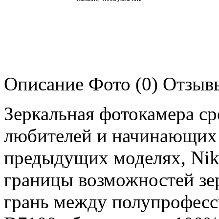
Описание
Фото (0)
Отзывы
Зеркальная фотокамера сре
любителей и начинающих 
предыдущих моделях, Nik
границы возможностей зер
грань между полупрофес