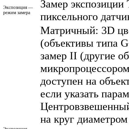
Замер экспозиции
Экспозиция —
режим замера
пиксельного датч
Матричный: 3D цв
(объективы типа G
замер II (другие 
микропроцессором
доступен на объек
если указать пара
Центровзвешенный
на круг диаметром
Экспозиция —