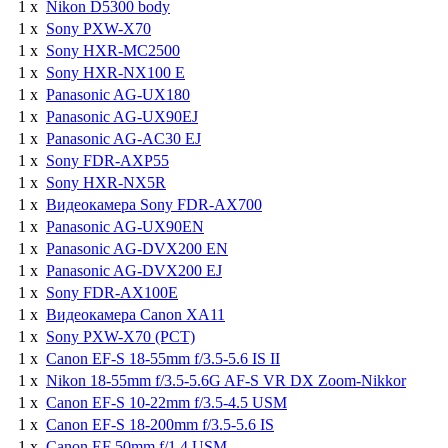
1 x
Nikon D5300 body
1 x
Sony PXW-X70
1 x
Sony HXR-MC2500
1 x
Sony HXR-NX100 E
1 x
Panasonic AG-UX180
1 x
Panasonic AG-UX90EJ
1 x
Panasonic AG-AC30 EJ
1 x
Sony FDR-AXP55
1 x
Sony HXR-NX5R
1 x
Видеокамера Sony FDR-AX700
1 x
Panasonic AG-UX90EN
1 x
Panasonic AG-DVX200 EN
1 x
Panasonic AG-DVX200 EJ
1 x
Sony FDR-AX100E
1 x
Видеокамера Canon XA11
1 x
Sony PXW-X70 (РСТ)
1 x
Canon EF-S 18-55mm f/3.5-5.6 IS II
1 x
Nikon 18-55mm f/3.5-5.6G AF-S VR DX Zoom-Nikkor
1 x
Canon EF-S 10-22mm f/3.5-4.5 USM
1 x
Canon EF-S 18-200mm f/3.5-5.6 IS
1 x
Canon EF 50mm f/1.4 USM