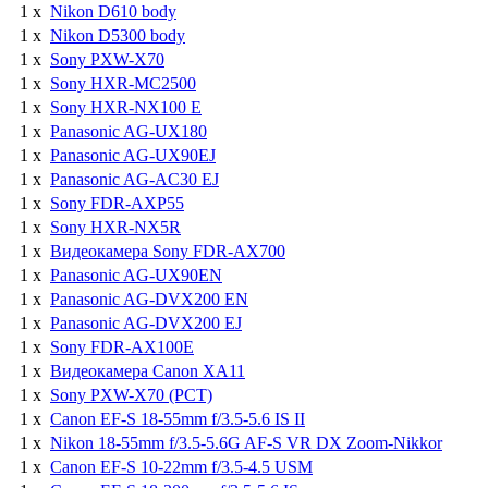
1 x
Nikon D610 body
1 x
Nikon D5300 body
1 x
Sony PXW-X70
1 x
Sony HXR-MC2500
1 x
Sony HXR-NX100 E
1 x
Panasonic AG-UX180
1 x
Panasonic AG-UX90EJ
1 x
Panasonic AG-AC30 EJ
1 x
Sony FDR-AXP55
1 x
Sony HXR-NX5R
1 x
Видеокамера Sony FDR-AX700
1 x
Panasonic AG-UX90EN
1 x
Panasonic AG-DVX200 EN
1 x
Panasonic AG-DVX200 EJ
1 x
Sony FDR-AX100E
1 x
Видеокамера Canon XA11
1 x
Sony PXW-X70 (РСТ)
1 x
Canon EF-S 18-55mm f/3.5-5.6 IS II
1 x
Nikon 18-55mm f/3.5-5.6G AF-S VR DX Zoom-Nikkor
1 x
Canon EF-S 10-22mm f/3.5-4.5 USM