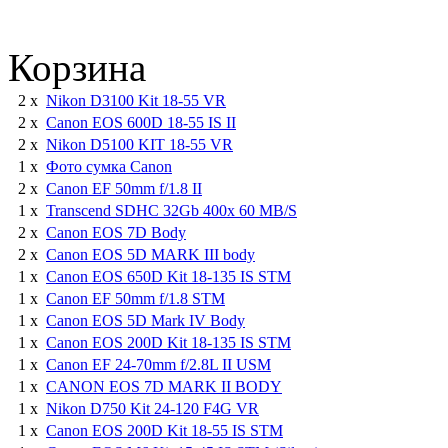
Корзина
2 x
Nikon D3100 Kit 18-55 VR
2 x
Canon EOS 600D 18-55 IS II
2 x
Nikon D5100 KIT 18-55 VR
1 x
Фото сумка Canon
2 x
Canon EF 50mm f/1.8 II
1 x
Transcend SDHC 32Gb 400x 60 MB/S
2 x
Canon EOS 7D Body
2 x
Canon EOS 5D MARK III body
1 x
Canon EOS 650D Kit 18-135 IS STM
1 x
Canon EF 50mm f/1.8 STM
1 x
Canon EOS 5D Mark IV Body
1 x
Canon EOS 200D Kit 18-135 IS STM
1 x
Canon EF 24-70mm f/2.8L II USM
1 x
CANON EOS 7D MARK II BODY
1 x
Nikon D750 Kit 24-120 F4G VR
1 x
Canon EOS 200D Kit 18-55 IS STM