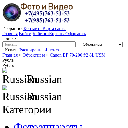
Избранное
Контакты
Карта сайта
Главная
Войти
Кабинет
Корзина
Оформить
Поиск:
Искать
Расширенный поиск
Главная
>
Объективы
>
Canon EF 70-200 f/2.8L USM
Рубль
Рубль
Russian
Russian
Категории
Фотоаппараты