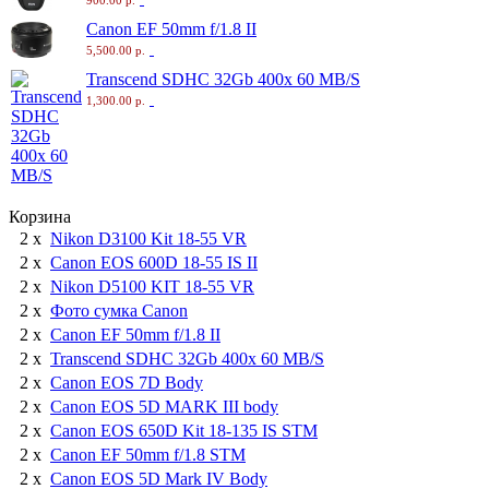
900.00 р.
Canon EF 50mm f/1.8 II
5,500.00 р.
Transcend SDHC 32Gb 400x 60 MB/S
1,300.00 р.
Корзина
2 x
Nikon D3100 Kit 18-55 VR
2 x
Canon EOS 600D 18-55 IS II
2 x
Nikon D5100 KIT 18-55 VR
2 x
Фото сумка Canon
2 x
Canon EF 50mm f/1.8 II
2 x
Transcend SDHC 32Gb 400x 60 MB/S
2 x
Canon EOS 7D Body
2 x
Canon EOS 5D MARK III body
2 x
Canon EOS 650D Kit 18-135 IS STM
2 x
Canon EF 50mm f/1.8 STM
2 x
Canon EOS 5D Mark IV Body