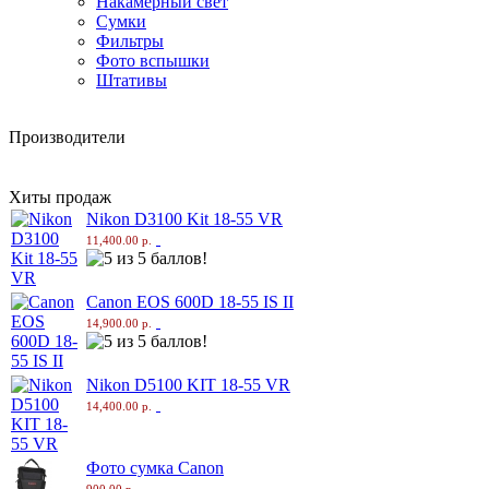
Накамерный свет
Сумки
Фильтры
Фото вспышки
Штативы
Производители
Хиты продаж
Nikon D3100 Kit 18-55 VR
11,400.00 р.
Canon EOS 600D 18-55 IS II
14,900.00 р.
Nikon D5100 KIT 18-55 VR
14,400.00 р.
Фото сумка Canon