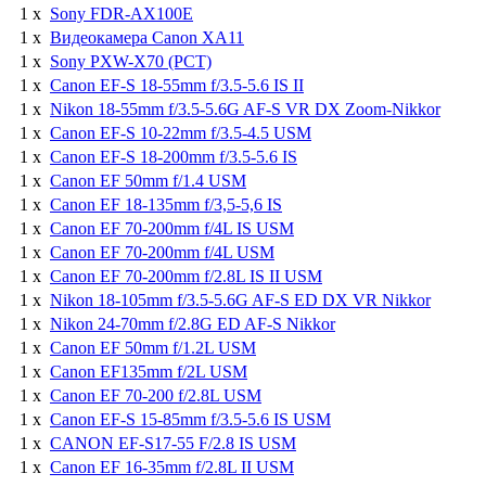
1 x
Sony FDR-AX100E
1 x
Видеокамера Canon XA11
1 x
Sony PXW-X70 (РСТ)
1 x
Canon EF-S 18-55mm f/3.5-5.6 IS II
1 x
Nikon 18-55mm f/3.5-5.6G AF-S VR DX Zoom-Nikkor
1 x
Canon EF-S 10-22mm f/3.5-4.5 USM
1 x
Canon EF-S 18-200mm f/3.5-5.6 IS
1 x
Canon EF 50mm f/1.4 USM
1 x
Canon EF 18-135mm f/3,5-5,6 IS
1 x
Canon EF 70-200mm f/4L IS USM
1 x
Canon EF 70-200mm f/4L USM
1 x
Canon EF 70-200mm f/2.8L IS II USM
1 x
Nikon 18-105mm f/3.5-5.6G AF-S ED DX VR Nikkor
1 x
Nikon 24-70mm f/2.8G ED AF-S Nikkor
1 x
Canon EF 50mm f/1.2L USM
1 x
Canon EF135mm f/2L USM
1 x
Canon EF 70-200 f/2.8L USM
1 x
Canon EF-S 15-85mm f/3.5-5.6 IS USM
1 x
CANON EF-S17-55 F/2.8 IS USM
1 x
Canon EF 16-35mm f/2.8L II USM