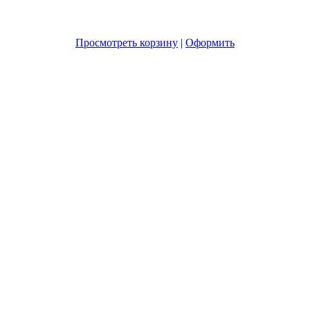
Просмотреть корзину
|
Оформить