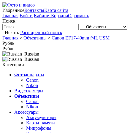
Избранное
Контакты
Карта сайта
Главная
Войти
Кабинет
Корзина
Оформить
Поиск:
Искать
Расширенный поиск
Главная
>
Объективы
>
Canon EF17-40mm f/4L USM
Рубль
Рубль
Russian
Russian
Категории
Фотоаппараты
Canon
Nikon
Видео камеры
Объективы
Canon
Nikon
Аксессуары
Аккумуляторы
Карты памяти
Микрофоны