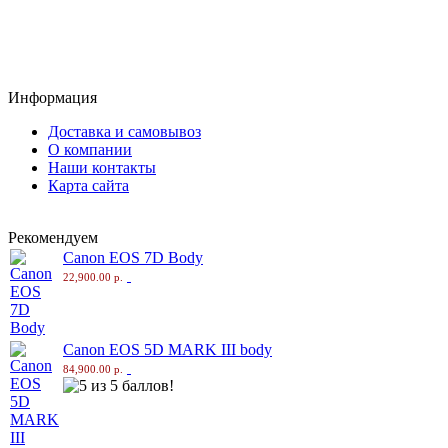
Информация
Доставка и самовывоз
О компании
Наши контакты
Карта сайта
Рекомендуем
Canon EOS 7D Body
22,900.00 р.
Canon EOS 5D MARK III body
84,900.00 р.