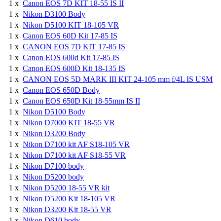
1 x
Canon EOS 7D KIT 18-55 IS II
1 x
Nikon D3100 Body
1 x
Nikon D5100 KIT 18-105 VR
1 x
Canon EOS 60D Kit 17-85 IS
1 x
CANON EOS 7D KIT 17-85 IS
1 x
Canon EOS 600d Kit 17-85 IS
1 x
Canon EOS 600D Kit 18-135 IS
1 x
CANON EOS 5D MARK III KIT 24-105 mm f/4L IS USM
1 x
Canon EOS 650D Body
1 x
Canon EOS 650D Kit 18-55mm IS II
1 x
Nikon D5100 Body
1 x
Nikon D7000 KIT 18-55 VR
1 x
Nikon D3200 Body
1 x
Nikon D7100 kit AF S18-105 VR
1 x
Nikon D7100 kit AF S18-55 VR
1 x
Nikon D7100 body
1 x
Nikon D5200 body
1 x
Nikon D5200 18-55 VR kit
1 x
Nikon D5200 Kit 18-105 VR
1 x
Nikon D3200 Kit 18-55 VR
1 x
Nikon D610 body