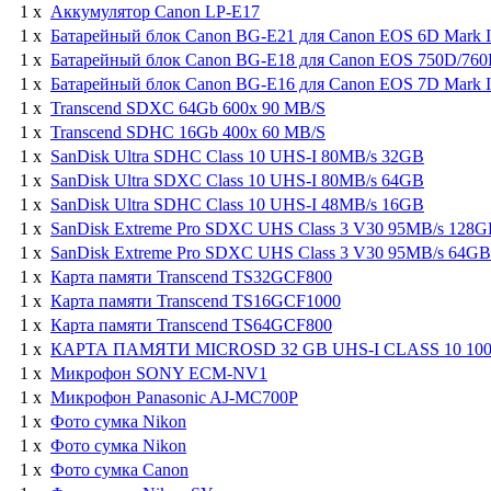
1 x
Аккумулятор Canon LP-E17
1 x
Батарейный блок Canon BG-E21 для Canon EOS 6D Mark I
1 x
Батарейный блок Canon BG-E18 для Canon EOS 750D/76
1 x
Батарейный блок Canon BG-E16 для Canon EOS 7D Mark I
1 x
Transcend SDXC 64Gb 600x 90 MB/S
1 x
Transcend SDHC 16Gb 400x 60 MB/S
1 x
SanDisk Ultra SDHC Class 10 UHS-I 80MB/s 32GB
1 x
SanDisk Ultra SDXC Class 10 UHS-I 80MB/s 64GB
1 x
SanDisk Ultra SDHC Class 10 UHS-I 48MB/s 16GB
1 x
SanDisk Extreme Pro SDXC UHS Class 3 V30 95MB/s 128
1 x
SanDisk Extreme Pro SDXC UHS Class 3 V30 95MB/s 64GB
1 x
Карта памяти Transcend TS32GCF800
1 x
Карта памяти Transcend TS16GCF1000
1 x
Карта памяти Transcend TS64GCF800
1 x
КАРТА ПАМЯТИ MICROSD 32 GB UHS-I CLASS 10 10
1 x
Микрофон SONY ECM-NV1
1 x
Микрофон Panasonic AJ-MC700P
1 x
Фото сумка Nikon
1 x
Фото сумка Nikon
1 x
Фото сумка Canon