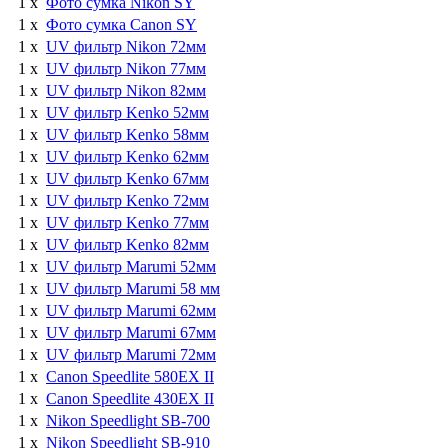
1 x
Фото сумка Nikon SY
1 x
Фото сумка Canon SY
1 x
UV фильтр Nikon 72мм
1 x
UV фильтр Nikon 77мм
1 x
UV фильтр Nikon 82мм
1 x
UV фильтр Kenko 52мм
1 x
UV фильтр Kenko 58мм
1 x
UV фильтр Kenko 62мм
1 x
UV фильтр Kenko 67мм
1 x
UV фильтр Kenko 72мм
1 x
UV фильтр Kenko 77мм
1 x
UV фильтр Kenko 82мм
1 x
UV фильтр Marumi 52мм
1 x
UV фильтр Marumi 58 мм
1 x
UV фильтр Marumi 62мм
1 x
UV фильтр Marumi 67мм
1 x
UV фильтр Marumi 72мм
1 x
Canon Speedlite 580EX II
1 x
Canon Speedlite 430EX II
1 x
Nikon Speedlight SB-700
1 x
Nikon Speedlight SB-910