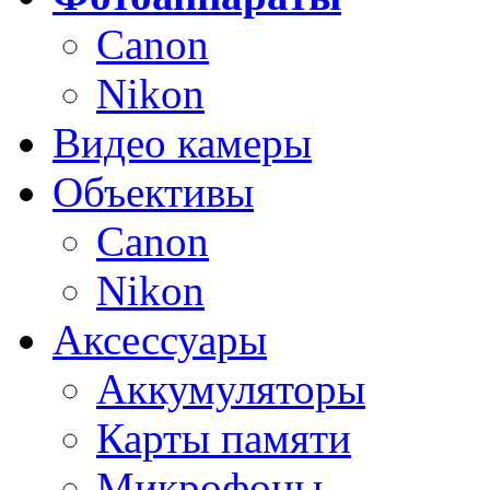
Canon
Nikon
Видео камеры
Объективы
Canon
Nikon
Аксессуары
Аккумуляторы
Карты памяти
Микрофоны