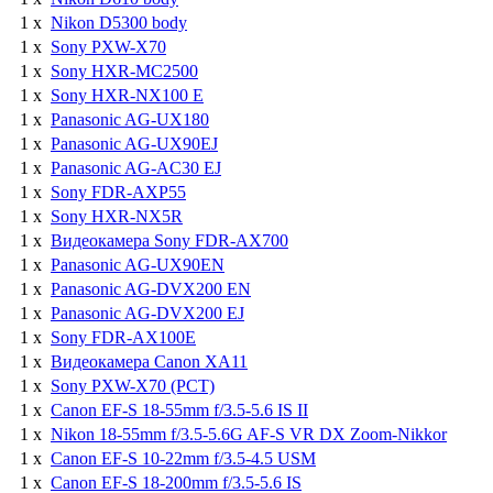
1 x
Nikon D5300 body
1 x
Sony PXW-X70
1 x
Sony HXR-MC2500
1 x
Sony HXR-NX100 E
1 x
Panasonic AG-UX180
1 x
Panasonic AG-UX90EJ
1 x
Panasonic AG-AC30 EJ
1 x
Sony FDR-AXP55
1 x
Sony HXR-NX5R
1 x
Видеокамера Sony FDR-AX700
1 x
Panasonic AG-UX90EN
1 x
Panasonic AG-DVX200 EN
1 x
Panasonic AG-DVX200 EJ
1 x
Sony FDR-AX100E
1 x
Видеокамера Canon XA11
1 x
Sony PXW-X70 (РСТ)
1 x
Canon EF-S 18-55mm f/3.5-5.6 IS II
1 x
Nikon 18-55mm f/3.5-5.6G AF-S VR DX Zoom-Nikkor
1 x
Canon EF-S 10-22mm f/3.5-4.5 USM
1 x
Canon EF-S 18-200mm f/3.5-5.6 IS