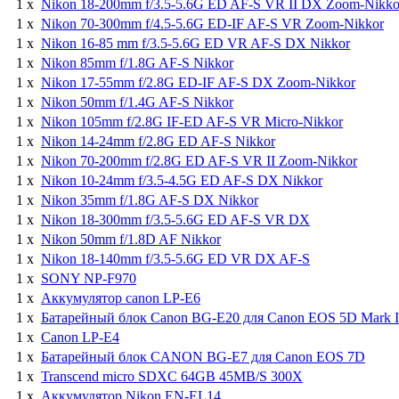
1 x
Nikon 18-200mm f/3.5-5.6G ED AF-S VR II DX Zoom-Nikko
1 x
Nikon 70-300mm f/4.5-5.6G ED-IF AF-S VR Zoom-Nikkor
1 x
Nikon 16-85 mm f/3.5-5.6G ED VR AF-S DX Nikkor
1 x
Nikon 85mm f/1.8G AF-S Nikkor
1 x
Nikon 17-55mm f/2.8G ED-IF AF-S DX Zoom-Nikkor
1 x
Nikon 50mm f/1.4G AF-S Nikkor
1 x
Nikon 105mm f/2.8G IF-ED AF-S VR Micro-Nikkor
1 x
Nikon 14-24mm f/2.8G ED AF-S Nikkor
1 x
Nikon 70-200mm f/2.8G ED AF-S VR II Zoom-Nikkor
1 x
Nikon 10-24mm f/3.5-4.5G ED AF-S DX Nikkor
1 x
Nikon 35mm f/1.8G AF-S DX Nikkor
1 x
Nikon 18-300mm f/3.5-5.6G ED AF-S VR DX
1 x
Nikon 50mm f/1.8D AF Nikkor
1 x
Nikon 18-140mm f/3.5-5.6G ED VR DX AF-S
1 x
SONY NP-F970
1 x
Аккумулятор canon LP-E6
1 x
Батарейный блок Canon BG-E20 для Canon EOS 5D Mark 
1 x
Canon LP-E4
1 x
Батарейный блок CANON BG-E7 для Canon EOS 7D
1 x
Transcend micro SDXC 64GB 45MB/S 300X
1 x
Аккумулятор Nikon EN-EL14