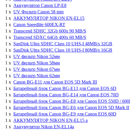
1 x
Аккумулятор Canon LP-E8
1 x
UV Фильтр Canon 58 mm
1 x
АККУМУЛЯТОР NIKON EN-EL15
1 x
Canon Speedlite 600EX-RT
1 x
Transcend SDHC 32Gb 600x 90 MB/S
1 x
Transcend SDXC 64Gb 400x 60 MB/S
1 x
SanDisk Ultra SDHC Class 10 UHS-I 48MB/s 32GB
1 x
SanDisk Ultra SDHC Class 10 UHS-I 80MB/s 16GB
1 x
UV фильтр Nikon 52мм
1 x
UV фильтр Nikon 58мм
1 x
UV фильтр Nikon 67мм
1 x
UV фильтр Nikon 62мм
1 x
Canon BG-E11 для Canon EOS 5D Mark III
1 x
Батарейный блок Canon BG-E13 для Canon EOS 6D
1 x
Батарейный блок Canon BG-E14 для Canon EOS 70D
1 x
Батарейный блок Canon BG-E8 для Canon EOS 550D / 600D
1 x
Батарейный блок Canon BG-E6 для Canon EOS 5D Mark II
1 x
Батарейный блок Canon BG-E9 для Canon EOS 60D
1 x
АККУМУЛЯТОР NIKON EN-EL15 a
1 x
Аккумулятор Nikon EN-EL14a