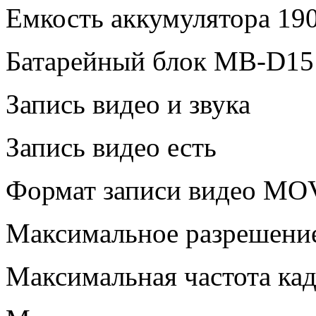
Емкость аккумулятора 19
Батарейный блок MB-D15
Запись видео и звука
Запись видео есть
Формат записи видео M
Максимальное разрешение
Максимальная частота кад