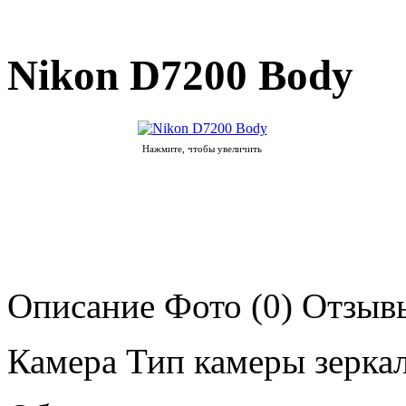
Nikon D7200 Body
Нажмите, чтобы увеличить
Описание
Фото (0)
Отзывы
Камера Тип камеры зерка