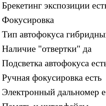
Брекетинг экспозиции ест
Фокусировка
Тип автофокуса гибридны
Наличие "отвертки" да
Подсветка автофокуса ест
Ручная фокусировка есть
Электронный дальномер е