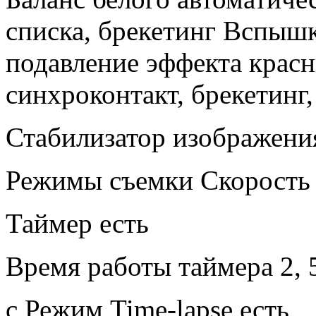
списка, брекетинг Вспышк
подавление эффекта красн
синхроконтакт, брекетинг,
Стабилизатор изображения
Режимы съемки Скорость с
Таймер есть
Время работы таймера 2, 5
c Режим Time-lapse есть