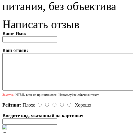
питания, без объектива
Написать отзыв
Ваше Имя:
Ваш отзыв:
Заметка:
HTML теги не принимаются! Используйте обычный текст.
Рейтинг:
Плохо
Хорошо
Введите код, указанный на картинке: