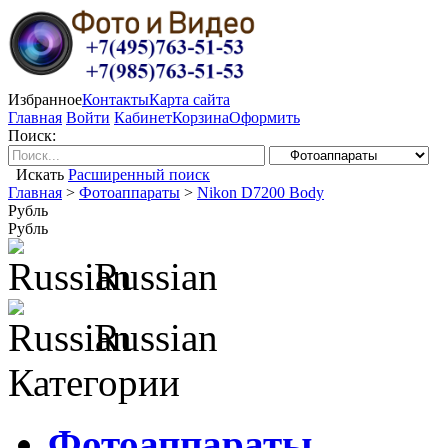
Избранное
Контакты
Карта сайта
Главная
Войти
Кабинет
Корзина
Оформить
Поиск:
Искать
Расширенный поиск
Главная
>
Фотоаппараты
>
Nikon D7200 Body
Рубль
Рубль
Russian
Russian
Категории
Фотоаппараты