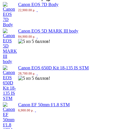
Canon EOS 7D Body
22,900.00 р.
Canon EOS 5D MARK III body
84,900.00 р.
Canon EOS 650D Kit 18-135 IS STM
28,700.00 р.
Canon EF 50mm f/1.8 STM
6,900.00 р.