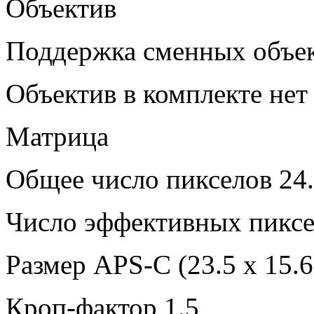
Объектив
Поддержка сменных объек
Объектив в комплекте нет
Матрица
Общее число пикселов 24
Число эффективных пиксе
Размер APS-C (23.5 x 15.
Кроп-фактор 1.5